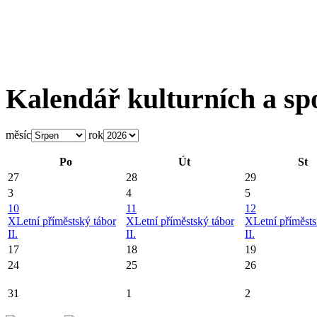
Kalendář kulturních a sp
měsíc
rok
Po
Út
St
27
28
29
3
4
5
10
11
12
X
Letní příměstský tábor
X
Letní příměstský tábor
X
Letní příměsts
II.
II.
II.
17
18
19
24
25
26
31
1
2