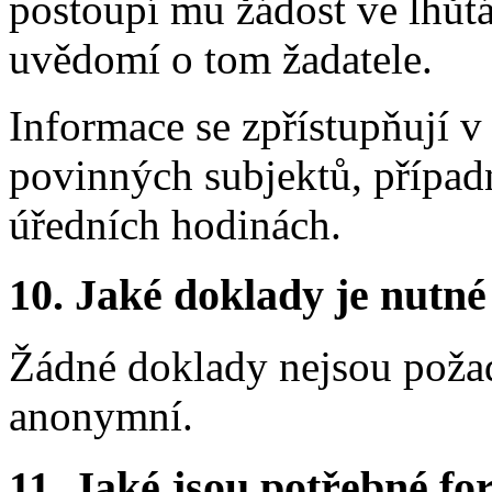
postoupí mu žádost ve lhůt
uvědomí o tom žadatele.
Informace se zpřístupňují v
povinných subjektů, případ
úředních hodinách.
10.
Jaké doklady je nutné
Žádné doklady nejsou požad
anonymní.
11.
Jaké jsou potřebné for