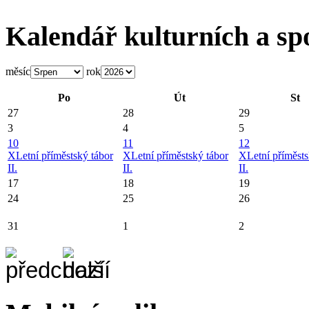
Kalendář kulturních a sp
měsíc
rok
Po
Út
St
27
28
29
3
4
5
10
11
12
X
Letní příměstský tábor
X
Letní příměstský tábor
X
Letní příměsts
II.
II.
II.
17
18
19
24
25
26
31
1
2