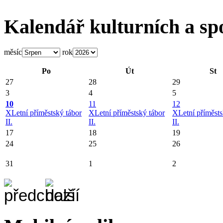
Kalendář kulturních a sp
měsíc
rok
Po
Út
St
27
28
29
3
4
5
10
11
12
X
Letní příměstský tábor
X
Letní příměstský tábor
X
Letní příměsts
II.
II.
II.
17
18
19
24
25
26
31
1
2