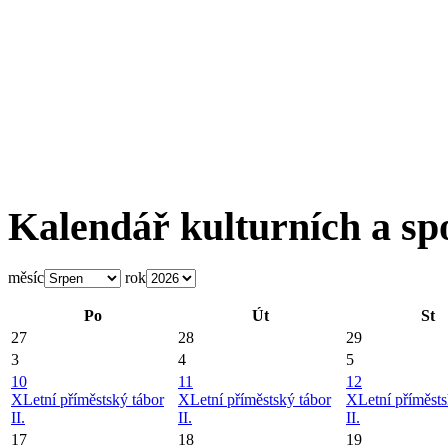
Kalendář kulturních a sp
měsíc
rok
Po
Út
St
27
28
29
3
4
5
10
11
12
X
Letní příměstský tábor
X
Letní příměstský tábor
X
Letní příměsts
II.
II.
II.
17
18
19