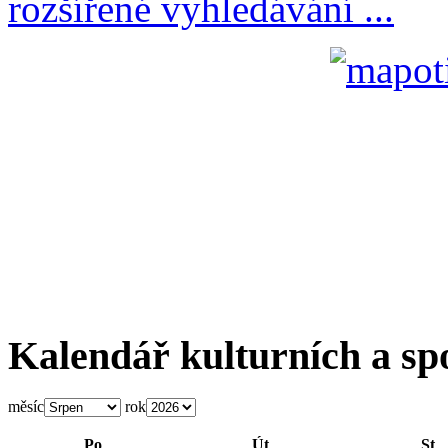
rozšířené vyhledávání ...
Kalendář kulturních a sp
měsíc
rok
Po
Út
St