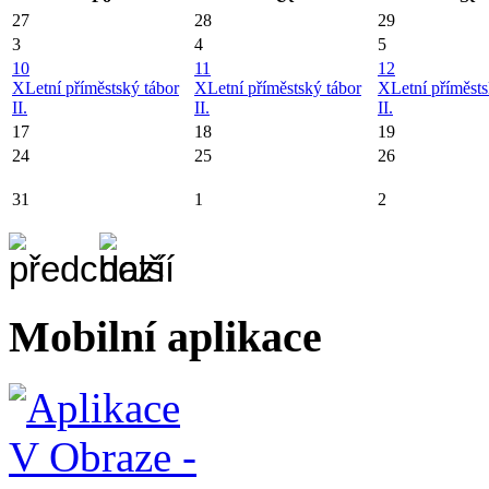
27
28
29
3
4
5
10
11
12
X
Letní příměstský tábor
X
Letní příměstský tábor
X
Letní příměsts
II.
II.
II.
17
18
19
24
25
26
31
1
2
Mobilní aplikace