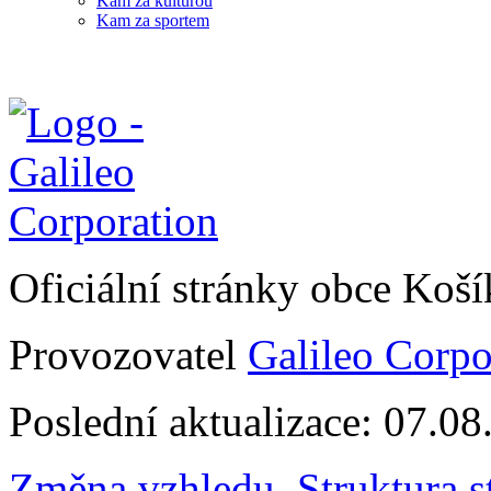
Kam za kulturou
Kam za sportem
Oficiální stránky obce Koš
Provozovatel
Galileo Corpor
Poslední aktualizace: 07.0
Změna vzhledu
,
Struktura s