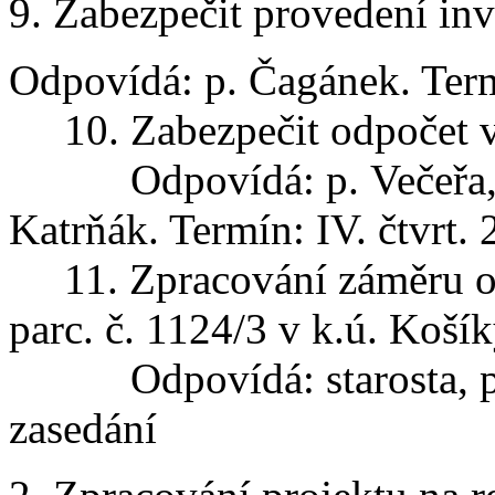
Zabezpečit provedení inv
Odpovídá: p. Čagánek. Term
10. Zabezpečit odpočet v
Odpovídá: p. Večeřa, Ča
Katrňák. Termín: IV. čtvrt.
11. Zpracování záměru ob
parc. č. 1124/3 v k.ú. Koší
Odpovídá: starosta, p. F
zasedání