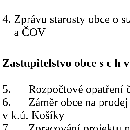
Zprávu starosty obce o s
a ČOV
Zastupitelstvo obce s c h v 
5.
Rozpočtové opatření č
6.
Záměr obce na prodej
v k.ú. Košíky
7.
Zpracování projektu 