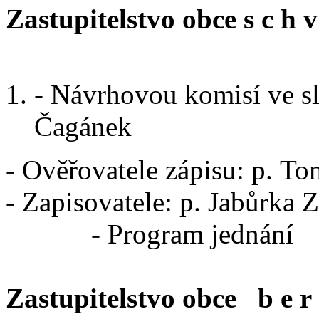
Zastupitelstvo obce s c h v 
- Návrhovou komisí ve sl
Čagánek
- Ověřovatele zápisu: p. To
- Zapisovatele: p. Jabůrka 
- Program jednání
Zastupitelstvo obce b e r 