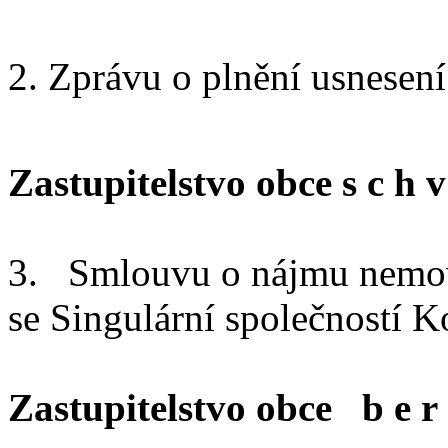
Zprávu o plnění usnesení
Zastupitelstvo obce s c h v 
3.
Smlouvu o nájmu nemovit
se Singulární společností K
Zastupitelstvo obce b e r