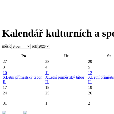
Kalendář kulturních a sp
měsíc
rok
Po
Út
St
27
28
29
3
4
5
10
11
12
X
Letní příměstský tábor
X
Letní příměstský tábor
X
Letní příměsts
II.
II.
II.
17
18
19
24
25
26
31
1
2