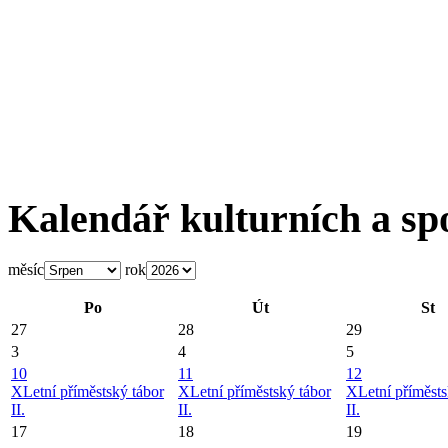
Kalendář kulturních a sp
měsíc
rok
Po
Út
St
27
28
29
3
4
5
10
11
12
X
Letní příměstský tábor
X
Letní příměstský tábor
X
Letní příměsts
II.
II.
II.
17
18
19