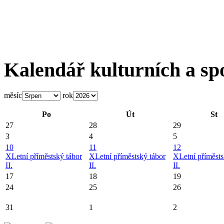
Kalendář kulturních a sp
měsíc
rok
Po
Út
St
27
28
29
3
4
5
10
11
12
X
Letní příměstský tábor
X
Letní příměstský tábor
X
Letní příměsts
II.
II.
II.
17
18
19
24
25
26
31
1
2