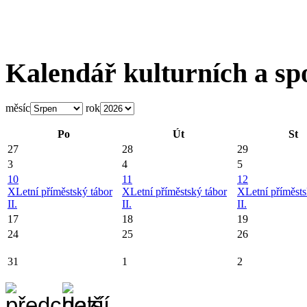
Kalendář kulturních a sp
měsíc
rok
Po
Út
St
27
28
29
3
4
5
10
11
12
X
Letní příměstský tábor
X
Letní příměstský tábor
X
Letní příměsts
II.
II.
II.
17
18
19
24
25
26
31
1
2