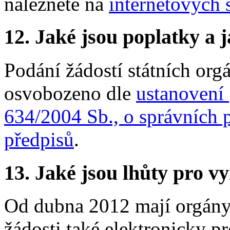
naleznete na
internetových s
12.
Jaké jsou poplatky a j
Podání žádostí státních org
osvobozeno dle
ustanovení 
634/2004 Sb., o správních p
předpisů
.
13.
Jaké jsou lhůty pro vy
Od dubna 2012 mají orgány
žádosti také elektronicky p